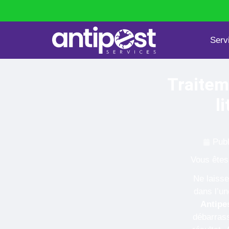
Serv
Punaises de lit
Dératisation
Traitem
l
Publ
Vous êtes
Ne laisse
dans l’u
Antipe
débarrass