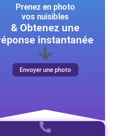
Prenez en photo
vos nuisibles
& Obtenez une
réponse instantanée
Envoyer une photo