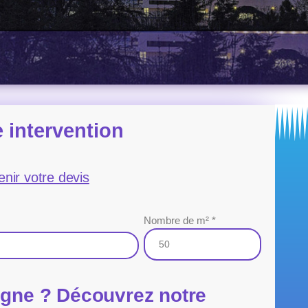
 intervention
enir votre devis
Nombre de m² *
ogne ? Découvrez notre