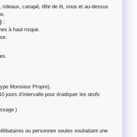
, rideaux, canapé, tête de lit, sous et au-dessus
e.
)
:
nes à haut risque.
eur.
es.
type Monsieur Propre).
0 jours d’intervalle pour éradiquer les œufs
assage )
 célibataires ou personnes seules souhaitant une