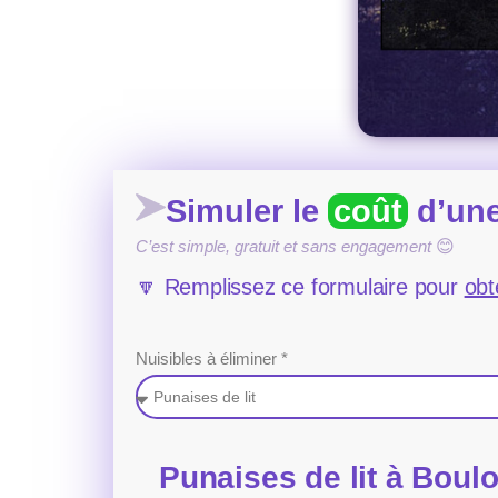
Simuler le
coût
d’une
C’est simple, gratuit et sans engagement
😊
🔽 Remplissez ce formulaire pour
obt
Nuisibles à éliminer *
Punaises de lit à Boul