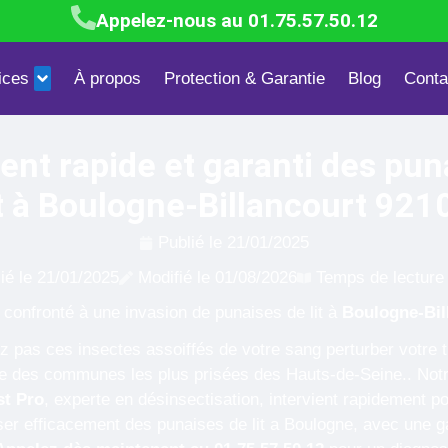
Appelez-nous au 01.75.57.50.12
ices
À propos
Protection & Garantie
Blog
Conta
Blattes & Cafards
Mites textiles & alimentaires
Dépigeonn
ent rapide et garanti des pun
it à Boulogne-Billancourt 921
Publié le
21/01/2025
ié le
21/01/2025
Modifié le 01/08/2026
Temps de lecture 
 confronté à une invasion de punaises de lit à
Boulogne-Bil
z pas ces insectes assoiffés de votre sang perturber votre tr
ne des communes les plus prisées des Hauts-de-Seine.. Notr
st Pro
, experte en désinsectisation, intervient rapidement p
er efficacement des punaises de lit a Boulogne, avec une g