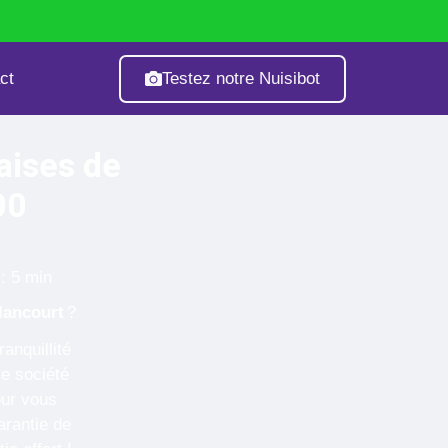
Testez notre Nuisibot
ct
age
Fourmis
Guêpes & Frelons
aises de
00
: 5 min
lancourt
?
anquillité
e société
our vous
arantie de