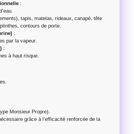
ionnelle
:
d’eau.
ements), tapis, matelas, rideaux, canapé, tête
plinthes, contours de porte.
hrine)
:
es par la vapeur.
)
:
nes à haut risque.
es.
type Monsieur Propre).
écessaire grâce à l’efficacité renforcée de la