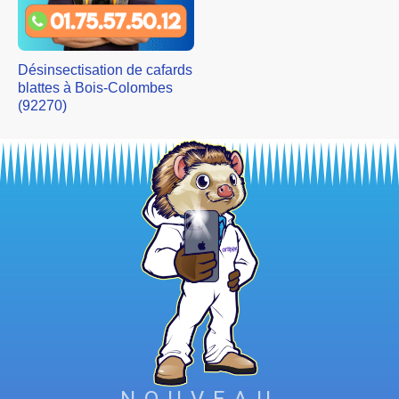
Désinsectisation de cafards
blattes à Bois-Colombes
(92270)