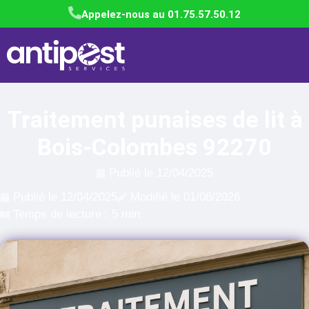
Appelez-nous au 01.75.57.50.12
Traitement punaises de lit à
Bois-Colombes 92270
Publié le
12/04/2025
Publié le
12/04/2025
Modifié le 01/08/2026
Temps de lecture : 5 min