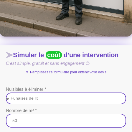
Simuler le
coût
d’une intervention
C’est simple, gratuit et sans engagement
😊
🔽 Remplissez ce formulaire pour
obtenir votre devis
Nuisibles à éliminer *
Nombre de m² *