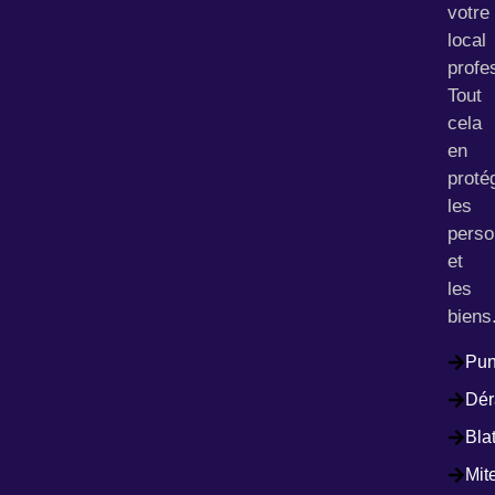
votre
local
profe
Tout
cela
en
proté
les
pers
et
les
biens
Pun
Dér
Bla
Mit