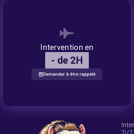
Intervention en
- de 2H
Demander à être rappelé
Inte
7j/7