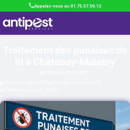
Appelez-nous au 01.75.57.50.12
Traitement des punaises de
lit à Châtenay-Malabry
Publié le
14/04/2025
Publié le
14/04/2025
Modifié le 01/08/2026
Temps de lecture : 6 min