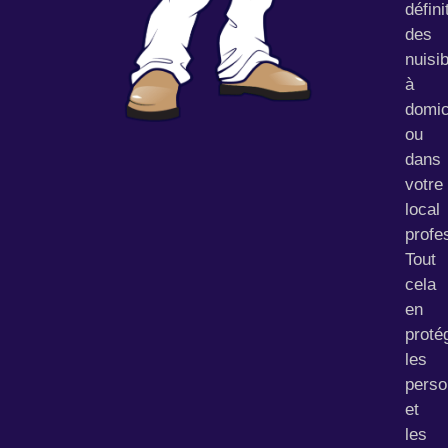
défin
des
nuisi
à
domic
ou
dans
votre
local
profe
Tout
cela
en
proté
les
pers
et
les