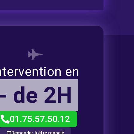
ntervention en
- de 2H
01.75.57.50.12
Demander à être rappelé