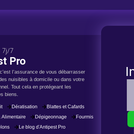
 7j/7
st Pro
I
c’est l’assurance de vous débarrasser
des nuisibles à domicile ou dans votre
nnel. Tout cela en protégeant les
es biens.
it
Dératisation
Blattes et Cafards
& Alimentaire
Dépigeonnage
Fourmis
lons
Le blog d'Antipest Pro