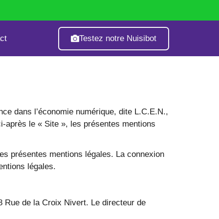
Testez notre Nuisibot
ct
age
Fourmis
Guêpes & Frelons
ance dans l’économie numérique, dite L.C.E.N.,
ci-après le « Site », les présentes mentions
e des présentes mentions légales. La connexion
entions légales.
8 Rue de la Croix Nivert. Le directeur de