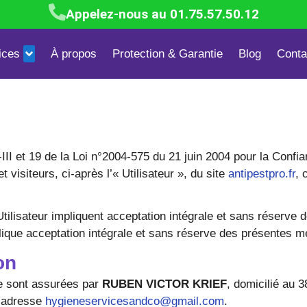
Appelez-nous au 01.75.57.50.12
ices
À propos
Protection & Garantie
Blog
Conta
Blattes & Cafards
Mites textiles & alimentaires
Dépigeonn
III et 19 de la Loi n°2004-575 du 21 juin 2004 pour la Confi
t visiteurs, ci-après l’« Utilisateur », du site
antipestpro.fr
, 
l’Utilisateur impliquent acceptation intégrale et sans réserv
implique acceptation intégrale et sans réserve des présentes m
on
ite sont assurées par
RUBEN VICTOR KRIEF
, domicilié au 3
l’adresse
hygieneservicesandco@gmail.com
.