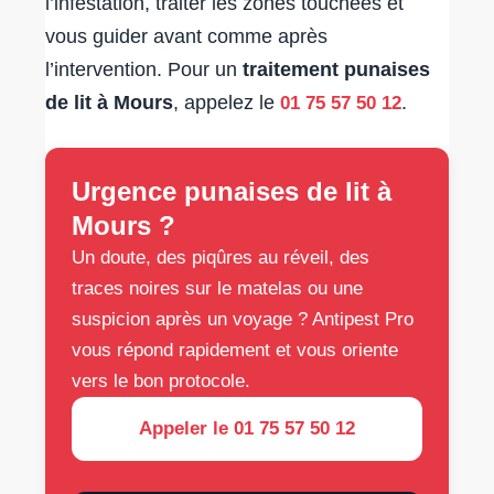
l’infestation, traiter les zones touchées et
vous guider avant comme après
l’intervention. Pour un
traitement punaises
de lit à Mours
, appelez le
.
01 75 57 50 12
Urgence punaises de lit à
Mours ?
Un doute, des piqûres au réveil, des
traces noires sur le matelas ou une
suspicion après un voyage ? Antipest Pro
vous répond rapidement et vous oriente
vers le bon protocole.
Appeler le 01 75 57 50 12