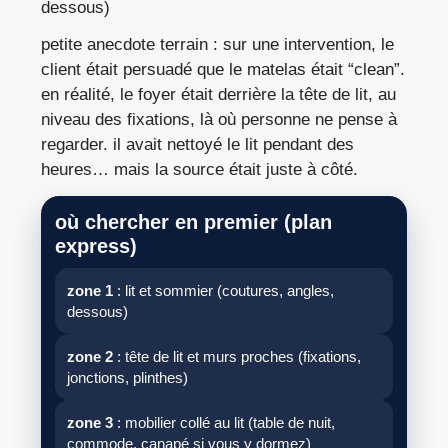
dessous)
petite anecdote terrain : sur une intervention, le
client était persuadé que le matelas était “clean”.
en réalité, le foyer était derrière la tête de lit, au
niveau des fixations, là où personne ne pense à
regarder. il avait nettoyé le lit pendant des
heures… mais la source était juste à côté.
où chercher en premier (plan
express)
zone 1
: lit et sommier (coutures, angles,
dessous)
zone 2
: tête de lit et murs proches (fixations,
jonctions, plinthes)
zone 3
: mobilier collé au lit (table de nuit,
commode, canapé si vous y dormez)