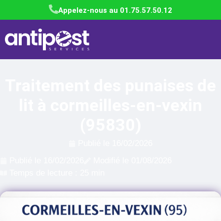
Appelez-nous au 01.75.57.50.12
Traitement des punaises de
lit à cormeilles-en-vexin
(95830)
Publié le
16/02/2026
Publié le
16/02/2026
Modifié le 01/08/2026
Temps de lecture : 25 min