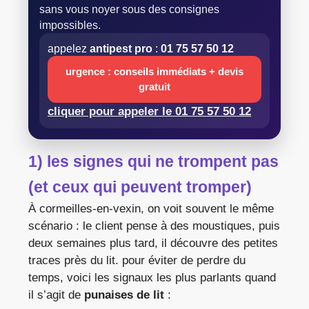
sans vous noyer sous des consignes
impossibles.
appelez
antipest pro
:
01 75 57 50 12
urgence : conseils immédiats + devis
gratuit
cliquer pour appeler le 01 75 57 50 12
1) les signes qui ne trompent pas
(et ceux qui peuvent tromper)
À cormeilles-en-vexin, on voit souvent le même
scénario : le client pense à des moustiques, puis
deux semaines plus tard, il découvre des petites
traces près du lit. pour éviter de perdre du
temps, voici les signaux les plus parlants quand
il s’agit de
punaises de lit
: