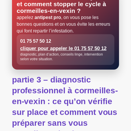
et comment stopper le cycle à
cormeilles-en-vexin
?
appelez
antipest pro
, on vous pose les
bonnes questions et on vous évite les erreurs
qui font repartir l’infestation.
01 75 57 50 12
cliquer pour appeler le 01 75 57 50 12
diagnostic, plan d’action, conseils linge, intervention
selon votre situation.
partie 3 – diagnostic
professionnel à cormeilles-
en-vexin : ce qu’on vérifie
sur place et comment vous
préparer sans vous