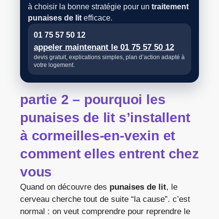
à choisir la bonne stratégie pour un
traitement
punaises de lit
efficace.
01 75 57 50 12
appeler maintenant le 01 75 57 50 12
devis gratuit, explications simples, plan d’action adapté à
votre logement.
partie 2 – pourquoi les
punaises de lit s’installent
à cormeilles-en-vexin et
comment elles entrent chez
vous
Quand on découvre des
punaises de lit
, le
cerveau cherche tout de suite “la cause”. c’est
normal : on veut comprendre pour reprendre le