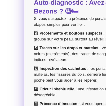
Auto-diagnostic : Avez
Bezons ?
🧐🛏️
Si vous suspectez la présence de punais
étapes simples pour vérifier :
1️⃣
Picotements et boutons suspects
: 
groupe sur votre peau, surtout au réveil 
2️⃣
Traces sur les draps et matelas
: vé
noires (excréments), des traces de sang
indices révélateurs.
3️⃣
Inspection des cachettes
: les punai
matelas, les fissures du bois, derrière l
poche peut vous aider à les repérer.
4️⃣
Odeur inhabituelle
: une infestation
désagréable.
5️⃣
Présence d’insectes
: si vous aperce