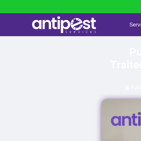
Serv
Punaises de lit
Dératisation
Pu
Traite
Publ