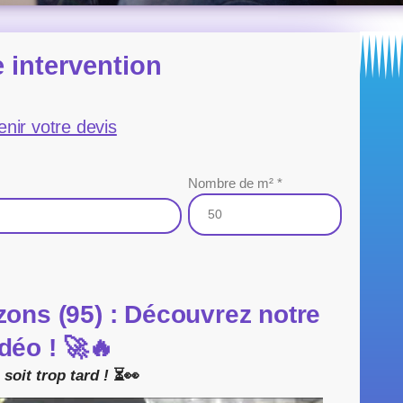
 intervention
enir votre devis
Nombre de m² *
zons (95) : Découvrez notre
déo !
🚀🔥
soit trop tard !
⏳👀