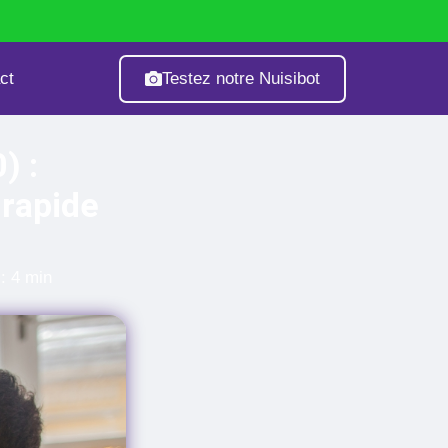
Testez notre Nuisibot
ct
age
Fourmis
Guêpes & Frelons
) :
 rapide
: 4 min