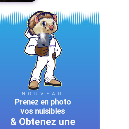
NOUVEAU
Prenez en photo
vos nuisibles
& Obtenez une