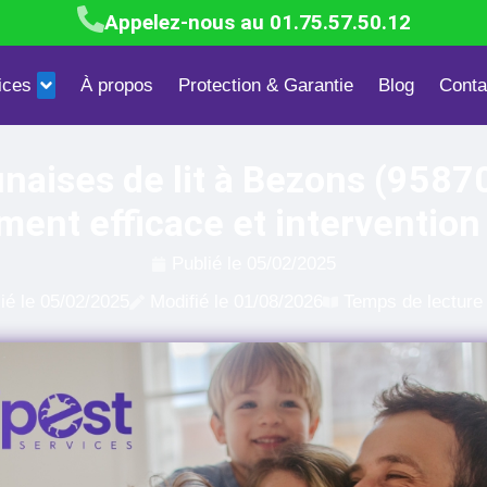
Appelez-nous au 01.75.57.50.12
ices
À propos
Protection & Garantie
Blog
Conta
Blattes & Cafards
Mites textiles & alimentaires
Dépigeonn
naises de lit à Bezons (95870
ment efficace et intervention
Publié le
05/02/2025
ié le
05/02/2025
Modifié le 01/08/2026
Temps de lecture 