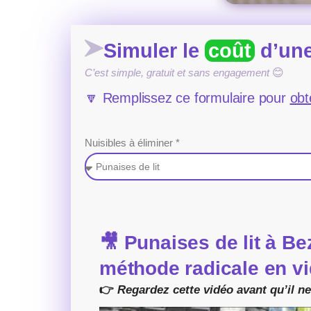
Simuler le
coût
d’une
C’est simple, gratuit et sans engagement
😊
🔽 Remplissez ce formulaire pour
obt
Nuisibles à éliminer *
🎥
Punaises de lit à Be
méthode radicale en vi
👉
Regardez cette vidéo avant qu’il ne 