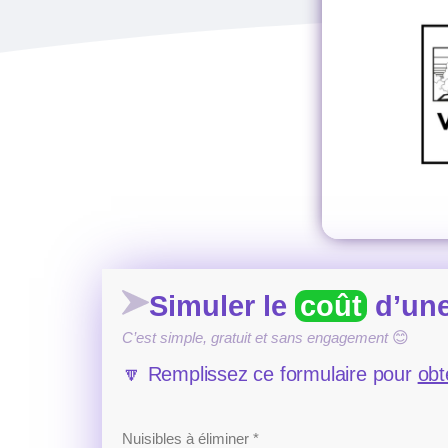
Simuler le
coût
d’une
C’est simple, gratuit et sans engagement
😊
🔽 Remplissez ce formulaire pour
obt
Nuisibles à éliminer *