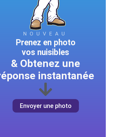
NOUVEAU
Prenez en photo
vos nuisibles
& Obtenez une
réponse instantanée
Envoyer une photo