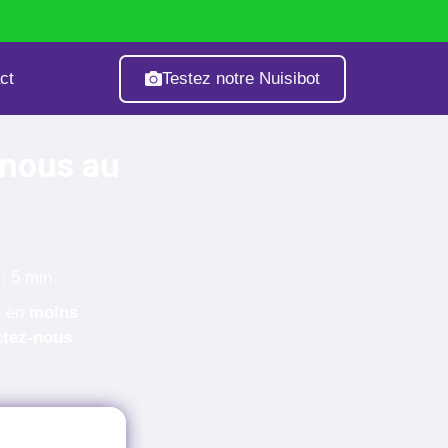
Testez notre Nuisibot
ct
age
Fourmis
Guêpes & Frelons
-nous au
: 5 min
t en
moins
ctez-nous