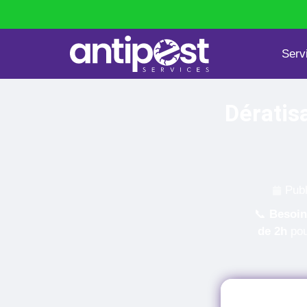
Serv
Punaises de lit
Dératisation
Dératis
Publ
📞
Besoin
de 2h
pou