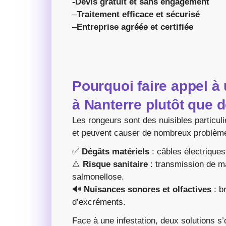
-Devis gratuit et sans engagement
–
Traitement efficace et sécurisé
–
Entreprise agréée et certifiée
Pourquoi faire appel à 
à Nanterre plutôt que 
Les rongeurs sont des nuisibles particul
et peuvent causer de nombreux problème
✅
Dégâts matériels
: câbles électriques
⚠️
Risque sanitaire
: transmission de m
salmonellose.
🔊
Nuisances sonores et olfactives
: b
d’excréments.
Face à une infestation, deux solutions s