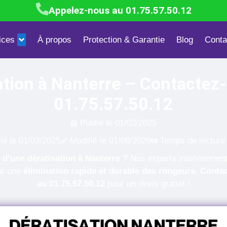
Appelez-nous au 01.75.57.50.12
ices
À propos
Protection & Garantie
Blog
Conta
Blattes & Cafards
Mites textiles & alimentaires
Dépigeonn
ation à Nanterre – Contactez
01.75.57.50.12
Publié le
01/03/2025
ié le
01/03/2025
Modifié le 01/08/2026
Temps de lecture 
 d’une dératisation à Nanterre ?
Nos experts interviennen
r une
élimination rapide et durable des rongeurs
.
Conta
au 01.75.57.50.12
pour un devis gratuit !