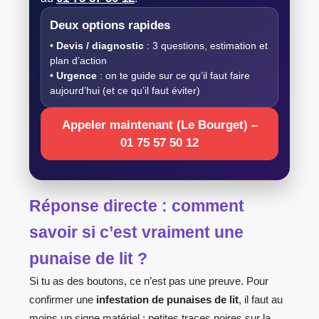
Deux options rapides
•
Devis / diagnostic
: 3 questions, estimation et
plan d’action
•
Urgence
: on te guide sur ce qu’il faut faire
aujourd’hui (et ce qu’il faut éviter)
Appeler maintenant (Le Bourget) –
01 75 57 50 12
Réponse directe : comment
savoir si c’est vraiment une
punaise de lit
?
Si tu as des boutons, ce n’est pas une preuve. Pour
confirmer une
infestation de punaises de lit
, il faut au
moins un signe matériel : petites traces noires sur la