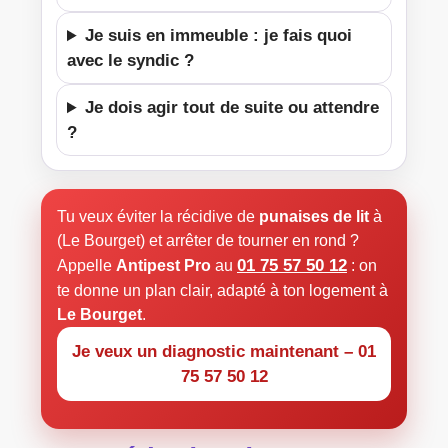
Je suis en immeuble : je fais quoi
avec le syndic ?
Je dois agir tout de suite ou attendre
?
Tu veux éviter la récidive de
punaises de lit
à
(Le Bourget) et arrêter de tourner en rond ?
01 75 57 50 12
Appelle
Antipest Pro
au
: on
te donne un plan clair, adapté à ton logement à
Le Bourget
.
Je veux un diagnostic maintenant – 01
75 57 50 12