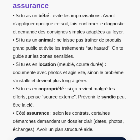
assurance
• Si tu as un
bébé
: évite les improvisations. Avant
d’appliquer quoi que ce soit, fais confirmer le diagnostic
et demande des consignes simples adaptées au foyer.
• Si tu as un
animal
: ne laisse pas traîner de produits
grand public et évite les traitements “au hasard”. On te
guide sur les zones sensibles.
• Si tu es en
location
(meublé, courte durée) :
documente avec photos et agis vite, sinon le problème
s’installe et devient plus long à gérer.
• Si tu es en
copropriété
: si ça revient malgré tes
efforts, pense “source externe”. Prévenir le
syndic
peut
être la clé.
• Côté
assurance
: selon les contrats, certaines
démarches demandent un dossier clair (dates, photos,
échanges). Avoir un plan structuré aide.