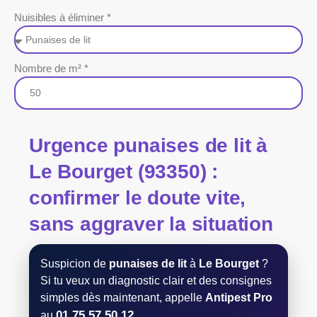
Nuisibles à éliminer *
Nombre de m² *
Urgence
punaises de lit
à
Le Bourget (93350)
:
confirmer le doute vite,
sans aggraver la situation
Suspicion de
punaises de lit
à
Le Bourget
?
Si tu veux un diagnostic clair et des consignes
simples dès maintenant, appelle
Antipest Pro
01 75 57 50 12
au
.