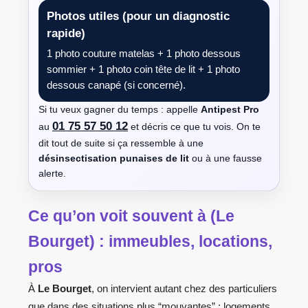
Photos utiles (pour un diagnostic
rapide)
1 photo couture matelas + 1 photo dessous
sommier + 1 photo coin tête de lit + 1 photo
dessous canapé (si concerné).
Si tu veux gagner du temps : appelle
Antipest Pro
01 75 57 50 12
au
et décris ce que tu vois. On te
dit tout de suite si ça ressemble à une
désinsectisation punaises de lit
ou à une fausse
alerte.
Ce qu’on voit souvent à (Le
Bourget) : immeubles, locations,
pros
À
Le Bourget
, on intervient autant chez des particuliers
que dans des situations plus “mouvantes” : logements