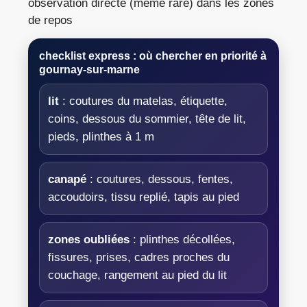
observation directe (même rare) dans les zones
de repos
checklist express : où chercher en priorité à
gournay-sur-marne
lit
: coutures du matelas, étiquette,
coins, dessous du sommier, tête de lit,
pieds, plinthes à 1 m
canapé
: coutures, dessous, fentes,
accoudoirs, tissu replié, tapis au pied
zones oubliées
: plinthes décollées,
fissures, prises, cadres proches du
couchage, rangement au pied du lit