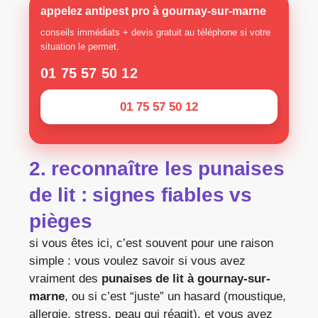
appelez antipest pro à
gournay-sur-marne
conseils immédiats + devis gratuit au téléphone si votre
situation le permet.
01 75 57 50 12
01 75 57 50 12
2. reconnaître les punaises
de lit : signes fiables vs
pièges
si vous êtes ici, c’est souvent pour une raison
simple : vous voulez savoir si vous avez
vraiment des
punaises de lit à gournay-sur-
marne
, ou si c’est “juste” un hasard (moustique,
allergie, stress, peau qui réagit). et vous avez