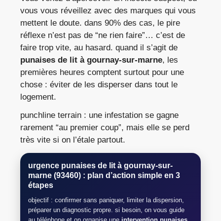
vous vous réveillez avec des marques qui vous
mettent le doute. dans 90% des cas, le pire
réflexe n’est pas de “ne rien faire”… c’est de
faire trop vite, au hasard. quand il s’agit de
punaises de lit à gournay-sur-marne
, les
premières heures comptent surtout pour une
chose : éviter de les disperser dans tout le
logement.
punchline terrain : une infestation se gagne
rarement “au premier coup”, mais elle se perd
très vite si on l’étale partout.
urgence
punaises de lit
à
gournay-sur-
marne (93460)
: plan d’action simple en 3
étapes
objectif : confirmer sans paniquer, limiter la dispersion,
préparer un diagnostic propre. si besoin, on vous guide
au téléphone et on organise une
intervention punaises