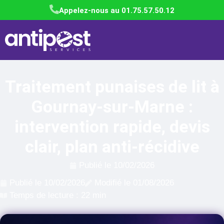
Appelez-nous au 01.75.57.50.12
Traitement punaises de lit à
Gournay-sur-Marne :
intervention rapide, devis
clair, plan anti-récidive
Publié le
10/02/2026
Publié le
10/02/2026
Modifié le 01/08/2026
Temps de lecture : 22 min