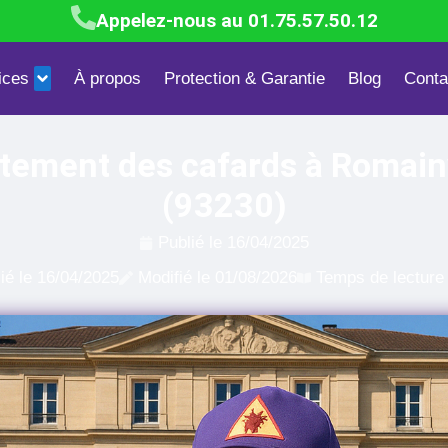
Appelez-nous au 01.75.57.50.12
ices
À propos
Protection & Garantie
Blog
Conta
Blattes & Cafards
Mites textiles & alimentaires
Dépigeonn
itement des cafards à Romainv
(93230)
Publié le
16/04/2025
ié le
16/04/2025
Modifié le 01/08/2026
Temps de lecture 