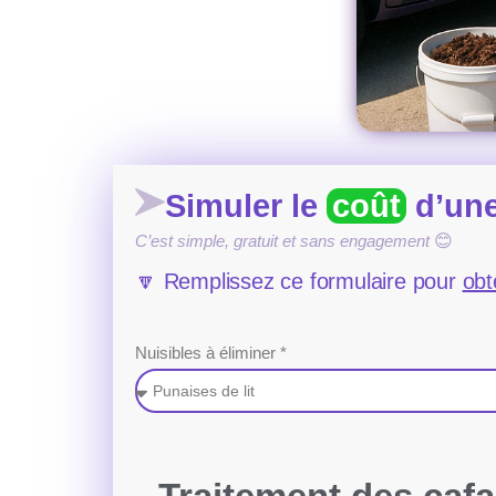
Simuler le
coût
d’une
C’est simple, gratuit et sans engagement
😊
🔽 Remplissez ce formulaire pour
obt
Nuisibles à éliminer *