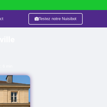
Testez notre Nuisibot
ct
age
Fourmis
Guêpes & Frelons
ille
: 6 min