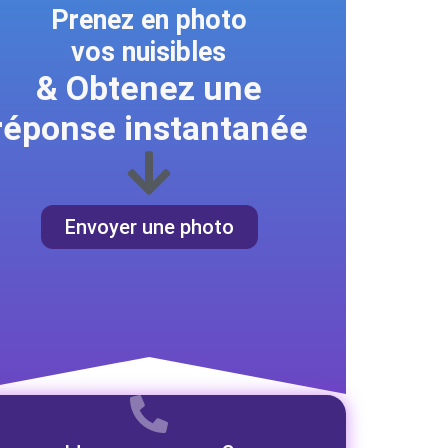
Prenez en photo
vos nuisibles
& Obtenez une
réponse instantanée
Envoyer une photo