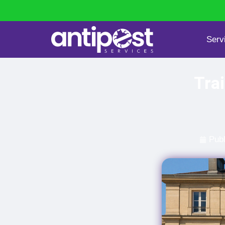
Serv
Punaises de lit
Dératisation
Tra
Publ