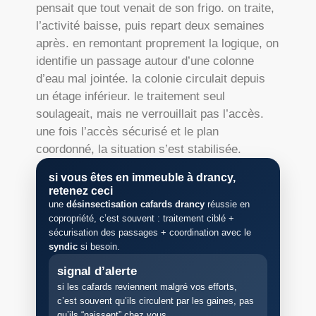
pensait que tout venait de son frigo. on traite,
l’activité baisse, puis repart deux semaines
après. en remontant proprement la logique, on
identifie un passage autour d’une colonne
d’eau mal jointée. la colonie circulait depuis
un étage inférieur. le traitement seul
soulageait, mais ne verrouillait pas l’accès.
une fois l’accès sécurisé et le plan
coordonné, la situation s’est stabilisée.
si vous êtes en immeuble à drancy,
retenez ceci
une
désinsectisation cafards drancy
réussie en
copropriété, c’est souvent : traitement ciblé +
sécurisation des passages + coordination avec le
syndic
si besoin.
signal d’alerte
si les cafards reviennent malgré vos efforts,
c’est souvent qu’ils circulent par les gaines, pas
qu’ils “naissent” chez vous.