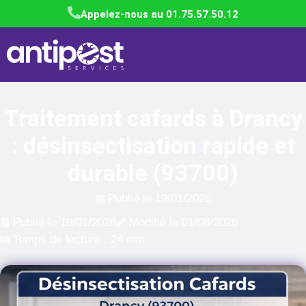
Appelez-nous au 01.75.57.50.12
Traitement cafards à Drancy
: désinsectisation rapide et
durable (93700)
Publié le
19/01/2026
Publié le
19/01/2026
Modifié le 01/08/2026
Temps de lecture : 24 min