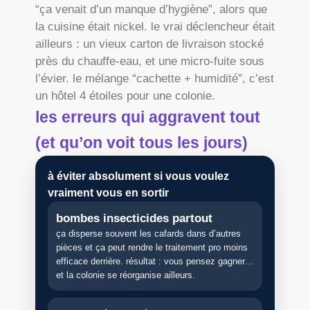
“ça venait d’un manque d’hygiène”, alors que
la cuisine était nickel. le vrai déclencheur était
ailleurs : un vieux carton de livraison stocké
près du chauffe-eau, et une micro-fuite sous
l’évier. le mélange “cachette + humidité”, c’est
un hôtel 4 étoiles pour une colonie.
les erreurs qui aggravent tout
(et qu’on voit tous les jours)
à éviter absolument si vous voulez
vraiment vous en sortir
bombes insecticides partout
ça disperse souvent les cafards dans d’autres
pièces et ça peut rendre le traitement pro moins
efficace derrière. résultat : vous pensez gagner…
et la colonie se réorganise ailleurs.