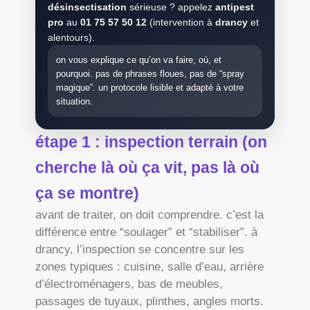
désinsectisation
sérieuse ? appelez
antipest
pro
au
01 75 57 50 12
(intervention à
drancy
et
alentours).
on vous explique ce qu’on va faire, où, et
pourquoi. pas de phrases floues, pas de “spray
magique”. un protocole lisible et adapté à votre
situation.
étape 1 : inspection terrain (on
cherche là où ça vit, pas là où
ça se montre)
avant de traiter, on doit comprendre. c’est la
différence entre “soulager” et “stabiliser”. à
drancy, l’inspection se concentre sur les
zones typiques : cuisine, salle d’eau, arrière
d’électroménagers, bas de meubles,
passages de tuyaux, plinthes, angles morts.