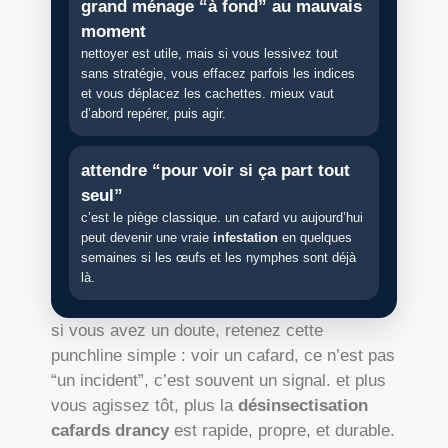
grand ménage “à fond” au mauvais
moment
nettoyer est utile, mais si vous lessivez tout
sans stratégie, vous effacez parfois les indices
et vous déplacez les cachettes. mieux vaut
d’abord repérer, puis agir.
attendre “pour voir si ça part tout
seul”
c’est le piège classique. un cafard vu aujourd’hui
peut devenir une vraie
infestation
en quelques
semaines si les œufs et les nymphes sont déjà
là.
si vous avez un doute, retenez cette
punchline simple : voir un cafard, ce n’est pas
“un incident”, c’est souvent un signal. et plus
vous agissez tôt, plus la
désinsectisation
cafards drancy
est rapide, propre, et durable.