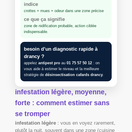
indice
crottes + mues + odeur dans une zone précise
ce que ça signifie
zone de nidification probable, action ciblée
indispensable.
besoin d’un diagnostic rapide à
drancy ?
appelez
antipest pro
au
01 75 57 50 12
: on
vous aide à estimer le niveau et la meilleure
stratégie de
désinsectisation cafards drancy
.
infestation légère, moyenne,
forte : comment estimer sans
se tromper
infestation légère
: vous en voyez rarement,
plutôt la nuit, souvent dans une zone (cuisine