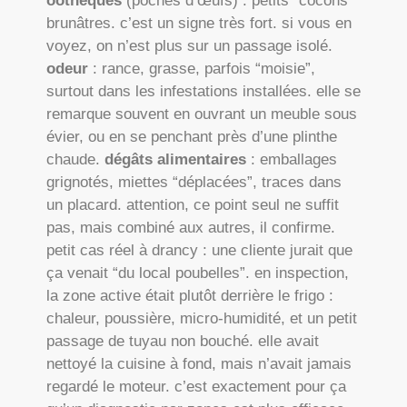
oothèques
(poches d’œufs) : petits “cocons”
brunâtres. c’est un signe très fort. si vous en
voyez, on n’est plus sur un passage isolé.
odeur
: rance, grasse, parfois “moisie”,
surtout dans les infestations installées. elle se
remarque souvent en ouvrant un meuble sous
évier, ou en se penchant près d’une plinthe
chaude.
dégâts alimentaires
: emballages
grignotés, miettes “déplacées”, traces dans
un placard. attention, ce point seul ne suffit
pas, mais combiné aux autres, il confirme.
petit cas réel à drancy : une cliente jurait que
ça venait “du local poubelles”. en inspection,
la zone active était plutôt derrière le frigo :
chaleur, poussière, micro-humidité, et un petit
passage de tuyau non bouché. elle avait
nettoyé la cuisine à fond, mais n’avait jamais
regardé le moteur. c’est exactement pour ça