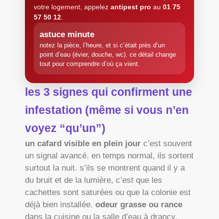
votre logement, appelez
antipest pro
au
01 75
57 50 12
.
astuce minute
notez la pièce, l’heure, et si c’était près d’un
point d’eau (évier, douche, wc). ce détail change
tout pour comprendre d’où ça vient.
les 3 signes qui confirment une
infestation (même si vous n’en
voyez “qu’un”)
un cafard visible en plein jour
c’est souvent
un signal avancé. en temps normal, ils sortent
surtout la nuit. s’ils se montrent quand il y a
du bruit et de la lumière, c’est que les
cachettes sont saturées ou que la colonie est
déjà bien installée.
odeur grasse ou rance
dans la cuisine ou la salle d’eau à drancy,