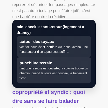
repérer et sécuriser les passages simples. ce
n’est pas du bricolage pour “faire joli”, c’est
une barrière contre la récidive.
mini checklist anti-retour (logement à
drancy)
autour des tuyaux
vérifiez sous évier, derrière wc, sous lavabo. une
fente autour d’un tuyau peut suffire.
punchline terrain
tant que la route est ouverte, la colonie trouve un
chemin. quand la route est coupée, le traitement
tient.
copropriété et syndic : quoi
dire sans se faire balader