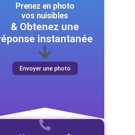
Prenez en photo
vos nuisibles
& Obtenez une
réponse instantanée
Envoyer une photo