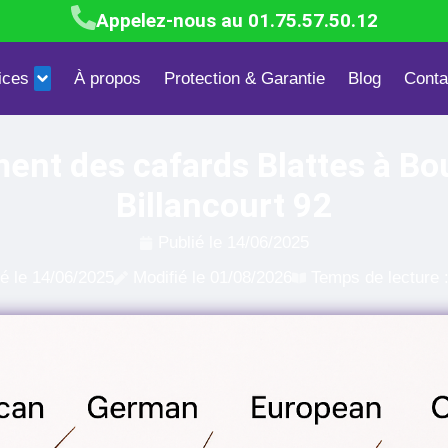
Appelez-nous au 01.75.57.50.12
ices
À propos
Protection & Garantie
Blog
Conta
Blattes & Cafards
Mites textiles & alimentaires
Dépigeonn
ment des cafards Blattes à Bo
Billancourt 92
Publié le
14/06/2025
ié le
14/06/2025
Modifié le 01/08/2026
Temps de lecture 