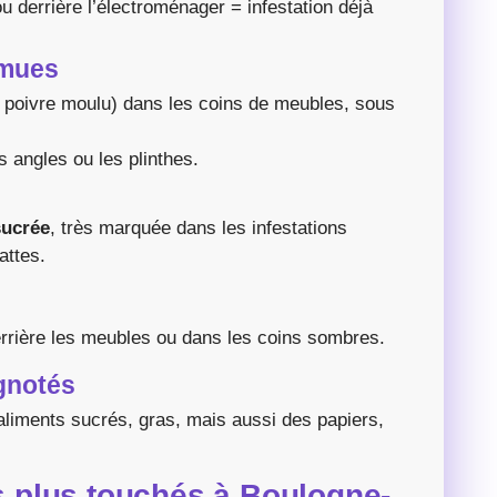
ou derrière l’électroménager = infestation déjà
 mues
 poivre moulu) dans les coins de meubles, sous
 angles ou les plinthes.
sucrée
, très marquée dans les infestations
attes.
errière les meubles ou dans les coins sombres.
gnotés
 aliments sucrés, gras, mais aussi des papiers,
es plus touchés à Boulogne-