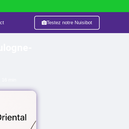
Testez notre Nuisibot
ct
age
Fourmis
Guêpes & Frelons
ulogne-
: 16 min