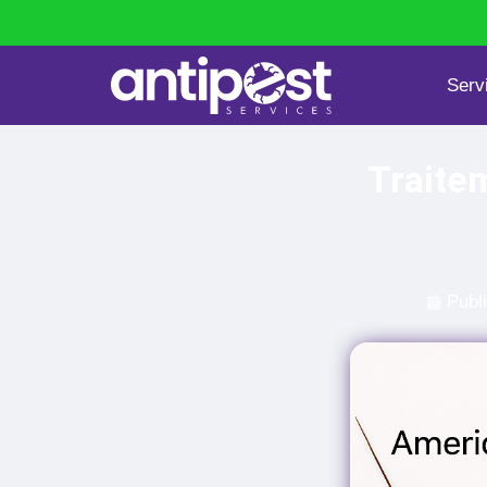
Serv
Punaises de lit
Dératisation
Traite
Publ