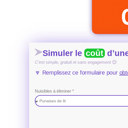
Simuler le
coût
d’une
C’est simple, gratuit et sans engagement
😊
🔽 Remplissez ce formulaire pour
obt
Nuisibles à éliminer *