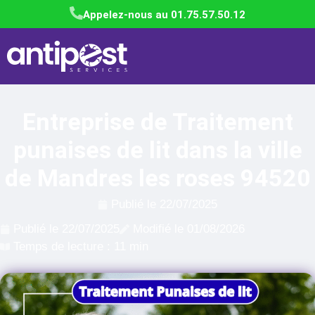
Appelez-nous au 01.75.57.50.12
Entreprise de Traitement
punaises de lit dans la ville
de Mandres les roses 94520
Publié le
22/07/2025
Publié le
22/07/2025
Modifié le 01/08/2026
Temps de lecture : 11 min