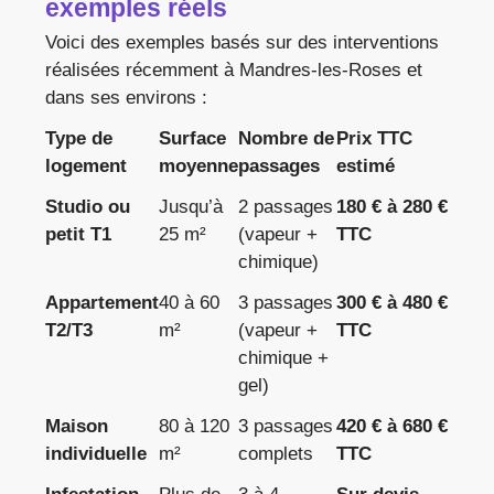
exemples réels
Voici des exemples basés sur des interventions
réalisées récemment à Mandres-les-Roses et
dans ses environs :
Type de
Surface
Nombre de
Prix TTC
logement
moyenne
passages
estimé
Studio ou
Jusqu’à
2 passages
180 € à 280 €
petit T1
25 m²
(vapeur +
TTC
chimique)
Appartement
40 à 60
3 passages
300 € à 480 €
T2/T3
m²
(vapeur +
TTC
chimique +
gel)
Maison
80 à 120
3 passages
420 € à 680 €
individuelle
m²
complets
TTC