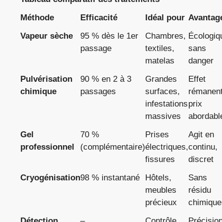
Méthode
Efficacité
Idéal pour
Avantag
Vapeur sèche
95 % dès le 1er
Chambres,
Écologiq
passage
textiles,
sans
matelas
danger
Pulvérisation
90 % en 2 à 3
Grandes
Effet
chimique
passages
surfaces,
rémanent
infestations
prix
massives
abordabl
Gel
70 %
Prises
Agit en
professionnel
(complémentaire)
électriques,
continu,
fissures
discret
Cryogénisation
98 % instantané
Hôtels,
Sans
meubles
résidu
précieux
chimique
Détection
–
Contrôle
Précisio