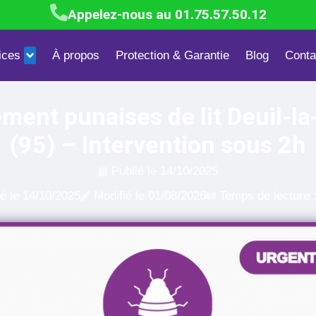
Appelez-nous au 01.75.57.50.12
ices
À propos
Protection & Garantie
Blog
Conta
Blattes & Cafards
Mites textiles & alimentaires
Dépigeonn
ement punaises de lit Deuil-la
(95) – Intervention sous 2h
Publié le
14/10/2025
ié le
14/10/2025
Modifié le 01/08/2026
Temps de lecture 