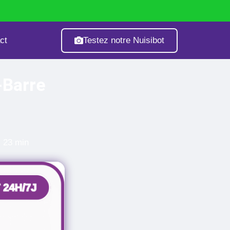
Testez notre Nuisibot
ct
age
Fourmis
Guêpes & Frelons
-Barre
: 23 min