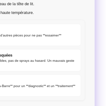
au de la tête de lit.
 haute température.
s d’autres pièces pour ne pas **essaimer**
isquées
ibles, pas de sprays au hasard. Un mauvais geste
a-Barre** pour un **diagnostic** et un **traitement**