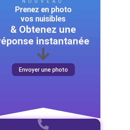
NOUVEAU
Prenez en photo
vos nuisibles
& Obtenez une
réponse instantanée
Envoyer une photo