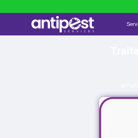
Serv
Punaises de lit
Dératisation
Trait
Publ