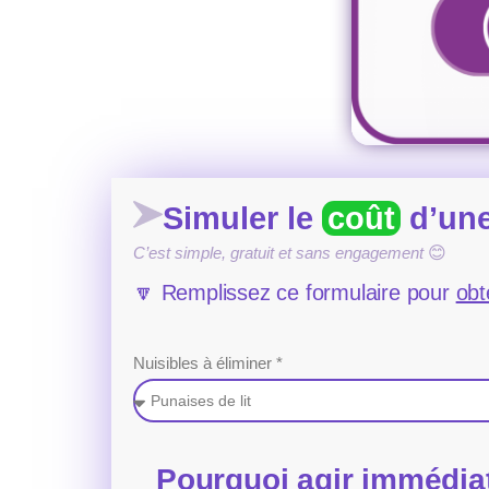
Simuler le
coût
d’une
C’est simple, gratuit et sans engagement
😊
🔽 Remplissez ce formulaire pour
obt
Nuisibles à éliminer *
Pourquoi agir immédia