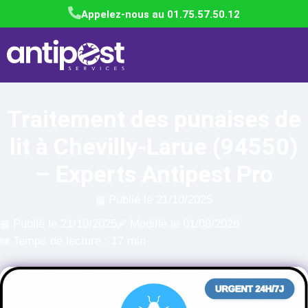
Appelez-nous au 01.75.57.50.12
Traitement des punaises de
lit à Chevilly-Larue (94550)
– Experts Antipest Pro
Publié le
21/10/2025
Publié le
21/10/2025
Modifié le 01/08/2026
Temps de lecture : 17 min