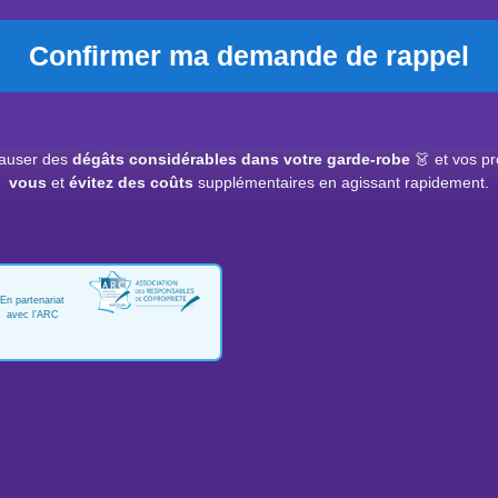
Confirmer ma demande de rappel
auser des
dégâts considérables dans votre garde-robe
👗 et vos pr
vous
et
évitez des coûts
supplémentaires en agissant rapidement.
En partenariat
avec l’ARC