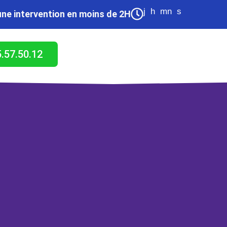
j
h
mn
s
une intervention en moins de 2H
5.57.50.12