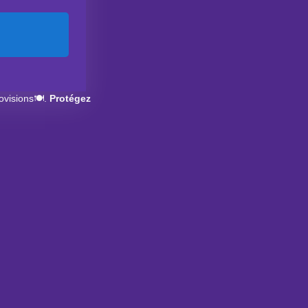
ovisions🍽️.
Protégez