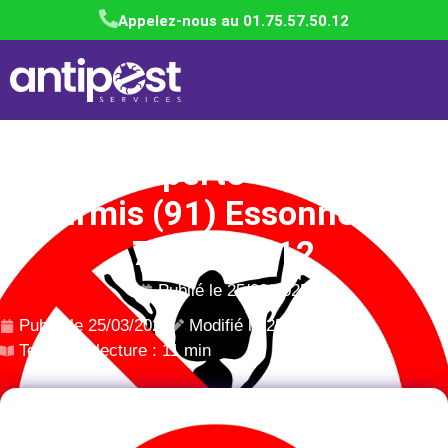
Appelez-nous au 01.75.57.50.12
Société experte - Éradication
fourmis (91) Essonne - 01
75 57 50 12
Publié le
25/03/2025
Publié le
25/03/2025
Modifié le 25/03/2025
Temps de lecture : 11 min