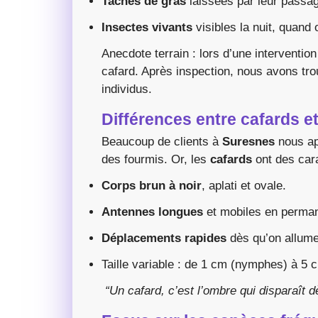
Taches de gras
laissées par leur passa
Insectes vivants
visibles la nuit, quand 
Anecdote terrain : lors d’une interventio
cafard. Après inspection, nous avons trou
individus.
Différences entre cafards et
Beaucoup de clients à
Suresnes
nous app
des fourmis. Or, les
cafards
ont des cara
Corps brun à noir
, aplati et ovale.
Antennes longues
et mobiles en perma
Déplacements rapides
dès qu’on allume
Taille variable : de 1 cm (nymphes) à 5 c
“Un cafard, c’est l’ombre qui disparaît 