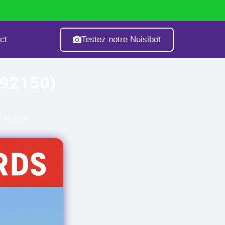
Testez notre Nuisibot
ct
age
Fourmis
Guêpes & Frelons
(92150)
: 11 min