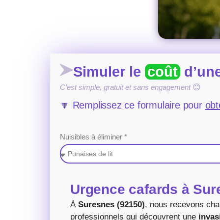
Simuler le
coût
d’une
C’est simple, gratuit et sans engagement
😊
🔽 Remplissez ce formulaire pour
obt
Nuisibles à éliminer *
Urgence cafards à Sure
À
Suresnes (92150)
, nous recevons cha
professionnels qui découvrent une
invas