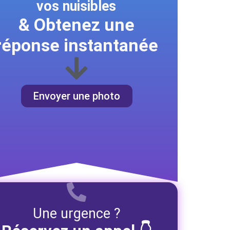
vos nuisibles
& Obtenez une
réponse instantanée
Envoyer une photo
Une urgence ?