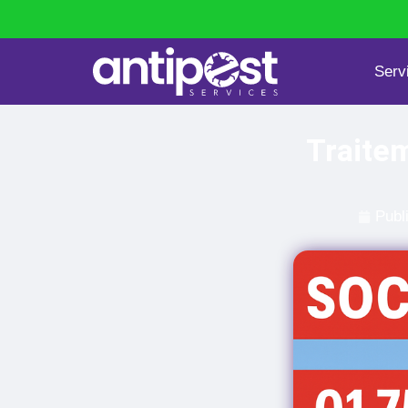
Serv
Punaises de lit
Dératisation
Traite
Publ