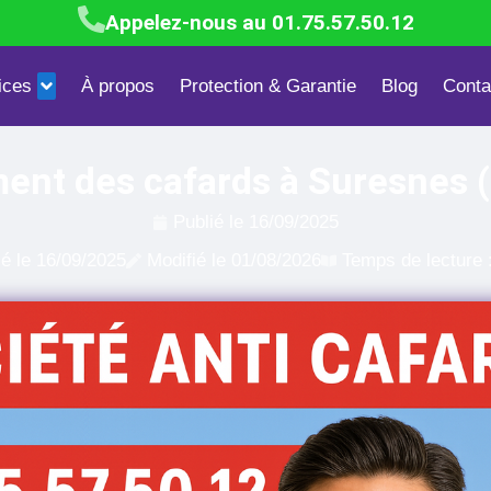
Appelez-nous au 01.75.57.50.12
ices
À propos
Protection & Garantie
Blog
Conta
Blattes & Cafards
Mites textiles & alimentaires
Dépigeonn
ment des cafards à Suresnes 
Publié le
16/09/2025
ié le
16/09/2025
Modifié le 01/08/2026
Temps de lecture 