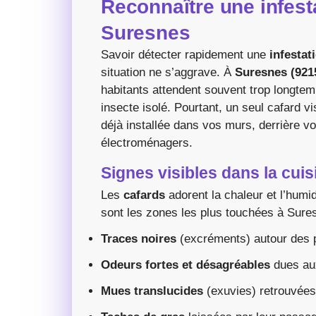
Reconnaître une infest
Suresnes
Savoir détecter rapidement une
infestat
situation ne s’aggrave. À
Suresnes (921
habitants attendent souvent trop longtemp
insecte isolé. Pourtant, un seul cafard vi
déjà installée dans vos murs, derrière 
électroménagers.
Signes visibles dans la cuisi
Les
cafards
adorent la chaleur et l’humid
sont les zones les plus touchées à Suresn
Traces noires
(excréments) autour des pli
Odeurs fortes et désagréables
dues aux
Mues translucides
(exuvies) retrouvées 