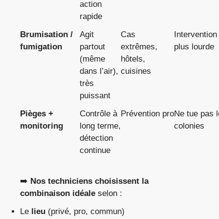
action
rapide
Brumisation /
Agit
Cas
Intervention
fumigation
partout
extrêmes,
plus lourde
(même
hôtels,
dans l’air),
cuisines
très
puissant
Pièges +
Contrôle à
Prévention pro
Ne tue pas 
monitoring
long terme,
colonies
détection
continue
➡️
Nos techniciens choisissent la
combinaison idéale
selon :
Le
lieu
(privé, pro, commun)