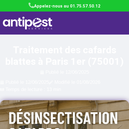
Appelez-nous au 01.75.57.50.12
Traitement des cafards
blattes à Paris 1er (75001)
Publié le
12/06/2025
Publié le
12/06/2025
Modifié le 01/08/2026
Temps de lecture : 13 min