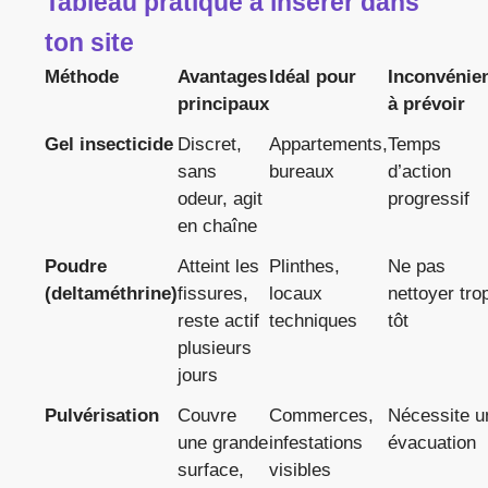
Tableau pratique à insérer dans
ton site
Méthode
Avantages
Idéal pour
Inconvénie
principaux
à prévoir
Gel insecticide
Discret,
Appartements,
Temps
sans
bureaux
d’action
odeur, agit
progressif
en chaîne
Poudre
Atteint les
Plinthes,
Ne pas
(deltaméthrine)
fissures,
locaux
nettoyer tro
reste actif
techniques
tôt
plusieurs
jours
Pulvérisation
Couvre
Commerces,
Nécessite u
une grande
infestations
évacuation
surface,
visibles