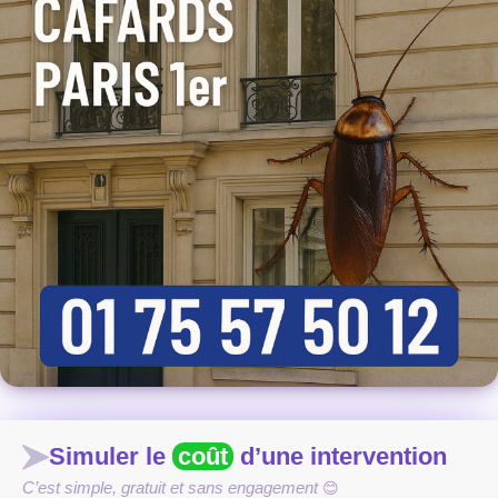
Simuler le
coût
d’une intervention
C’est simple, gratuit et sans engagement
😊