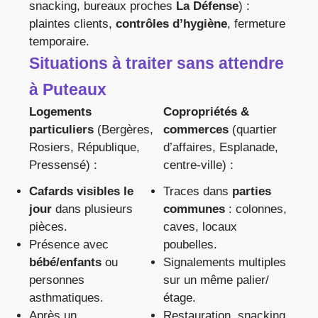
snacking, bureaux proches
La Défense
) :
plaintes clients,
contrôles d’hygiène
, fermeture
temporaire.
Situations à traiter sans attendre
à Puteaux
Logements
Copropriétés &
particuliers
(Bergères,
commerces
(quartier
Rosiers, République,
d’affaires, Esplanade,
Pressensé) :
centre-ville) :
Cafards visibles le
Traces dans
parties
jour
dans plusieurs
communes
: colonnes,
pièces.
caves, locaux
Présence avec
poubelles.
bébé/enfants
ou
Signalements multiples
personnes
sur un même palier/
asthmatiques.
étage.
Après un
Restauration, snacking,