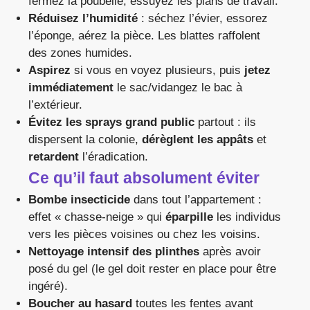
fermez la poubelle, essuyez les plans de travail.
Réduisez l’humidité
: séchez l’évier, essorez
l’éponge, aérez la pièce. Les blattes raffolent
des zones humides.
Aspirez
si vous en voyez plusieurs, puis
jetez
immédiatement
le sac/vidangez le bac à
l’extérieur.
Évitez les sprays grand public
partout : ils
dispersent la colonie,
dérèglent les appâts
et
retardent
l’éradication.
Ce qu’il faut absolument éviter
Bombe insecticide
dans tout l’appartement :
effet « chasse-neige » qui
éparpille
les individus
vers les pièces voisines ou chez les voisins.
Nettoyage intensif des plinthes
après avoir
posé du gel (le gel doit rester en place pour être
ingéré).
Boucher au hasard
toutes les fentes avant