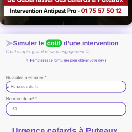
Simuler le
coût
d’une intervention
C’est simple, gratuit et sans engagement
😊
🔽 Remplissez ce formulaire pour
obtenir votre devis
Nuisibles à éliminer *
Nombre de m² *
Urgence cafards à Puteaux