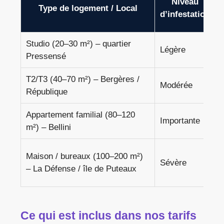
Niveau
Type de logement / Local
d’infestation
Studio (20–30 m²) – quartier
Légère
Pressensé
T2/T3 (40–70 m²) – Bergères /
Modérée
République
Appartement familial (80–120
Importante
m²) – Bellini
Maison / bureaux (100–200 m²)
Sévère
– La Défense / île de Puteaux
s
Ce qui est inclus dans nos tarifs