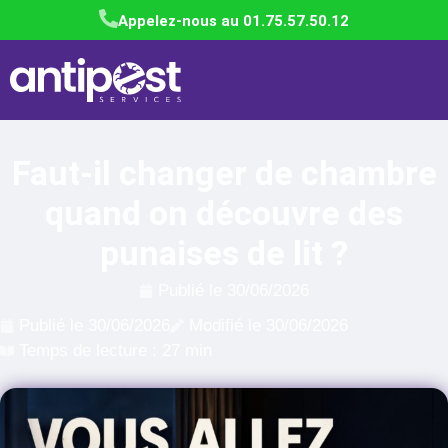
Appelez-nous au 01.75.57.50.12
Faut-il changer de chambre
quand on découvre des
punaises de lit ?
Publié le
30/06/2026
Publié le
30/06/2026
Modifié le 30/06/2026
Temps de lecture : 27 min