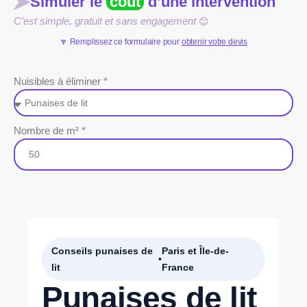
Simuler le
coût
d’une intervention
C’est simple, gratuit et sans engagement
😊
🔽 Remplissez ce formulaire pour
obtenir votre devis
Nuisibles à éliminer *
Nombre de m² *
Conseils punaises de
Paris et Île-de-
•
lit
France
Punaises de lit