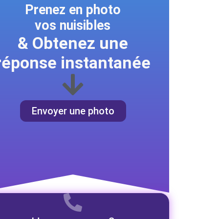
Prenez en photo
vos nuisibles
& Obtenez une
réponse instantanée
Envoyer une photo