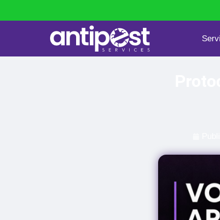
Serv
Punaises de lit
Dératisation
Protoc
Publ