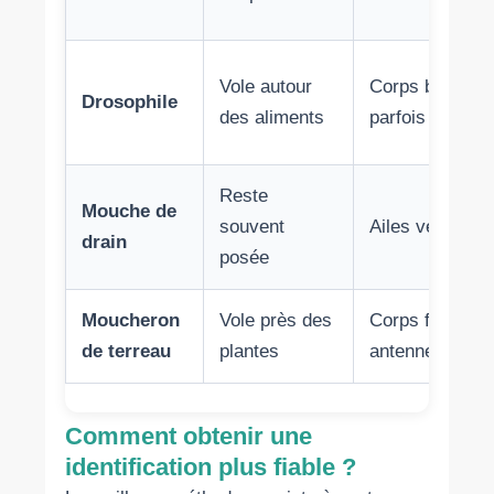
Vole autour
Corps beige, y
Drosophile
des aliments
parfois rouges
Reste
Mouche de
souvent
Ailes velues
drain
posée
Moucheron
Vole près des
Corps fin, lon
de terreau
plantes
antennes
Comment obtenir une
identification plus fiable ?