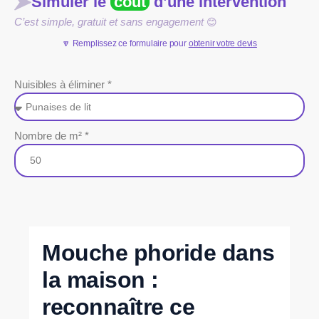
Simuler le
coût
d’une intervention
C’est simple, gratuit et sans engagement
😊
🔽 Remplissez ce formulaire pour
obtenir votre devis
Nuisibles à éliminer *
Nombre de m² *
Mouche phoride dans
la maison :
reconnaître ce