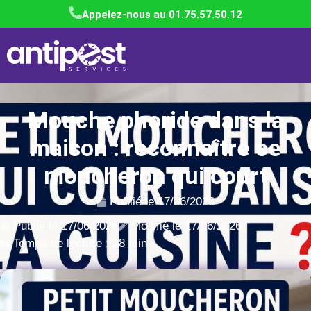
Appelez-nous au 01.75.57.50.12
Mouche phoride dans la
maison : reconnaître ce
moucheron qui court
Publié le
17/06/2026
Publié le
17/06/2026
Modifié le 17/06/2026
Temps de lecture : 28 min