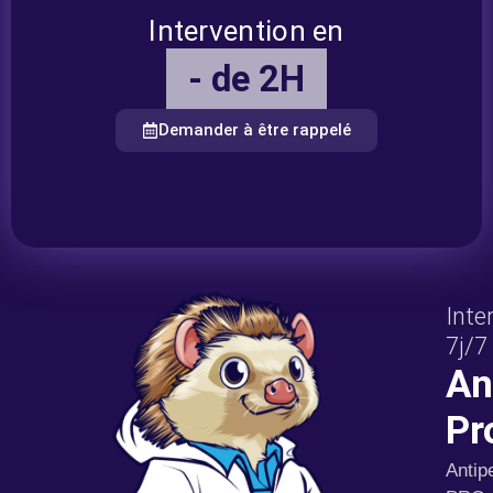
Intervention en
- de 2H
Demander à être rappelé
Inte
7j/7
An
Pr
Antip