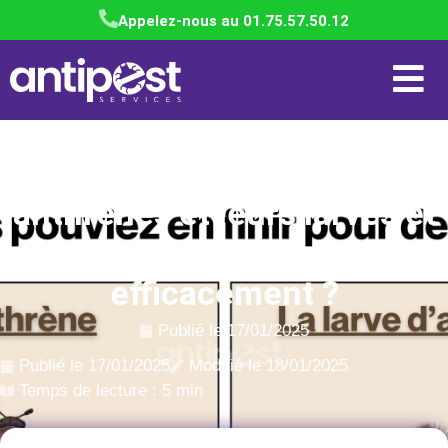
Appelez-nous au 01.75.57.50.12
Comment identifier les
anthrènes et leurs larves et
s’en débarrasser
efficacement ?
Publié le
17/01/2025
Publié le
17/01/2025
Modifié le 18/01/2025
Temps de lecture : 5 min