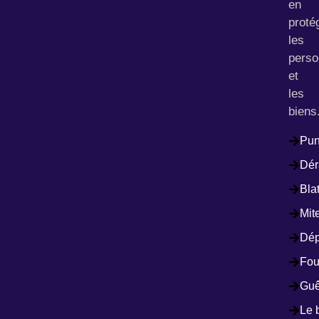
en
proté
les
pers
et
les
biens
Pun
Dér
Bla
Mit
Dép
Fou
Guê
Le 