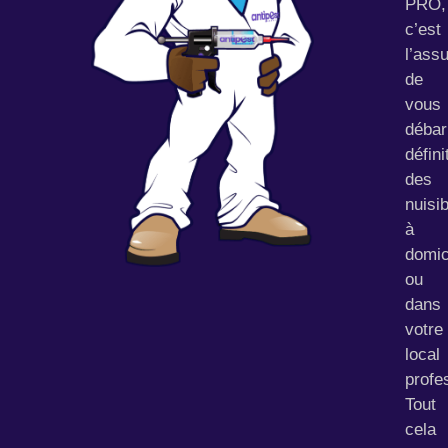
PRO,
c’est
l’ass
de
vous
débar
défin
des
nuisi
à
domic
ou
dans
votre
local
profe
Tout
cela