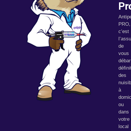
Pr
Antip
PRO,
c’est
l’ass
de
vous
débar
défin
des
nuisi
à
domic
ou
dans
votre
local