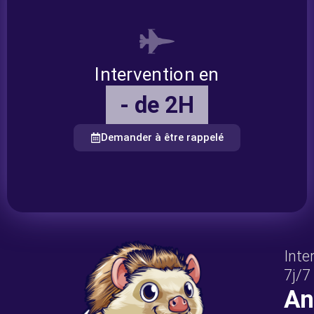
Intervention en
- de 2H
Demander à être rappelé
Inte
7j/7
An