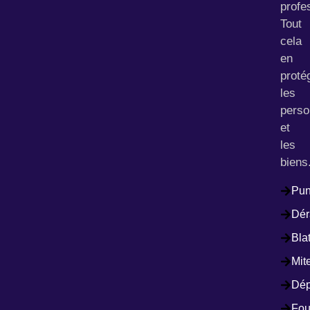
profe
Tout
cela
en
proté
les
pers
et
les
biens
Pun
Dér
Bla
Mit
Dép
Fou