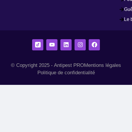
Guê
Le 
© Copyright 2025 - Antipest PRO
Mentions légales
Politique de confidentialité