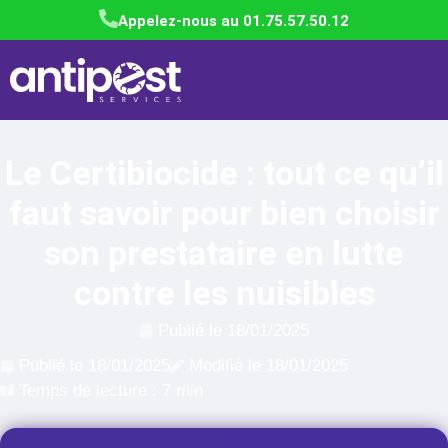
Appelez-nous au 01.75.57.50.12
Le Certibiocide : tout ce qu’il
faut savoir pour bien choisir
son prestataire en lutte
contre les nuisibles
Publié le
18/01/2025
Publié le
18/01/2025
Modifié le 18/01/2025
Temps de lecture : 7 min