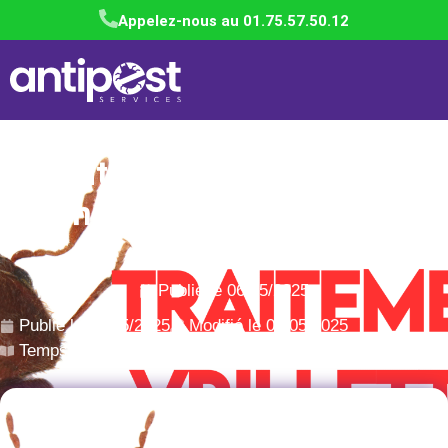
Appelez-nous au 01.75.57.50.12
Traitement des vrillettes
dans les Hauts-de-Seine
(92)
Publié le
06/05/2025
Publié le
06/05/2025
Modifié le 06/05/2025
Temps de lecture : 9 min