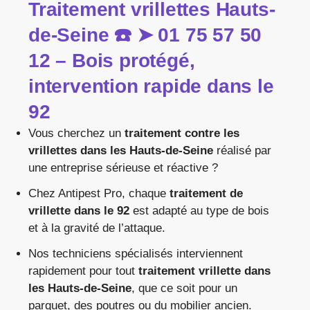
Traitement
vrillettes
Hauts-
de-
Seine ☎️ ➤
01
75
57
50
12 –
Bois
protégé,
intervention
rapide
dans
le
92
Vous
cherchez
un
traitement
contre
les
vrillettes
dans
les
Hauts-
de-
Seine
réalisé
par
une
entreprise
sérieuse
et
réactive ?
Chez
Antipest
Pro,
chaque
traitement
de
vrillette
dans
le
92
est
adapté
au
type
de
bois
et
à
la
gravité
de
l’attaque.
Nos
techniciens
spécialisés
interviennent
rapidement
pour
tout
traitement
vrillette
dans
les
Hauts-
de-
Seine
,
que
ce
soit
pour
un
parquet,
des
poutres
ou
du
mobilier
ancien.