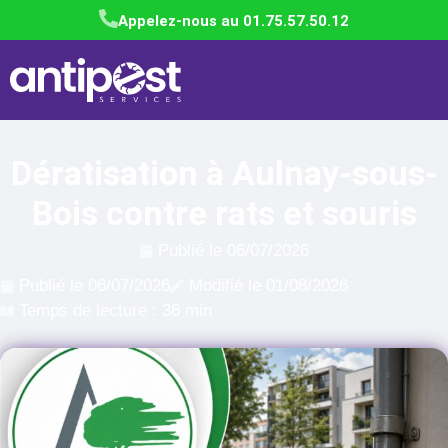
Appelez-nous au 01.75.57.50.12
Dératisation à Aulnay-sous-
Bois contre rats et souris
Publié le
06/07/2026
Publié le
06/07/2026
Modifié le 01/08/2026
Temps de lecture : 36 min