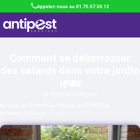
Appelez-nous au 01.75.57.50.12
Comment se débarrasser
des cafards dans votre jardin
🌿🏡
Publié le
07/08/2024
Publié le
07/08/2024
Modifié le 07/08/2024
Temps de lecture : 2 min