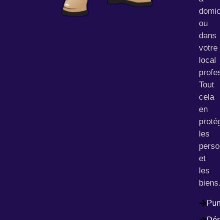
domic
ou
dans
votre
local
profe
Tout
cela
en
proté
les
pers
et
les
biens
Pun
Dér