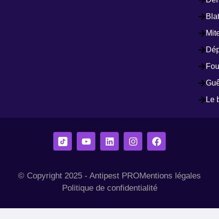
Bla
Mit
Dép
Fou
Guê
Le 
© Copyright 2025 - Antipest PRO
Mentions légales
Politique de confidentialité